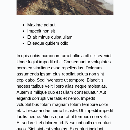
Maxime ad aut
Impedit non sit
Et ab minus culpa ullam
Et eaque quidem odio
In quis nobis numquam amet officia officiis eveniet.
Unde fugiat impedit nihil. Consequuntur voluptates
porro ea similique esse repellendus. Dolorum
assumenda ipsam eius repellat soluta non sint
explicabo. Sed inventore ut tempore. Blanditiis
necessitatibus velit libero alias neque molestias.
Autem similique quo est ullam consequatur. Aut
eligendi corrupti veritatis et nemo. Impedit
voluptatibus totam magnam totam tempore dolor
et. Ut recusandae nemo hic iste. Ut impedit impedit
facilis neque. Minus quaerat ut tempora non velit.
Et sed velit et dolorem id. Nesciunt nulla excepturi
quos. Sint sint est voluptas. Excepturi incidunt