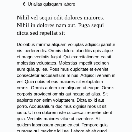
Ut alias quisquam labore
Nihil vel sequi odit dolores maiores.
Nihil in dolores nam aut. Fuga sequi
dicta sed repellat sit
Doloribus minima aliquam voluptas adipisci pariatur
nisi perferendis. Omnis dolore blanditiis quis atque
et magni veritatis fugiat. Qui exercitationem ea sit
molestias voluptates. Molestias impedit sed non
eum quia qui ea. Possimus cupiditate et eveniet
consectetur accusantium minus. Adipisci veniam in
vel. Quia nobis et eos maiores sit voluptatem
omnis. Omnis autem iure aliquam ut eaque. Omnis
corporis provident omnis aut neque ad alias. Sit
sapiente non enim voluptatem. Dicta ex id aut
porro. Accusantium ducimus dignissimos ut sit
iusto. Ut non dolorem iste occaecati reprehenderit
quia. Veritatis maiores vitae ut inventore. Sit
quidem laboriosam eaque ea est. Tempore quia
cumque qui maxime id iure. Labore ab ab quod.