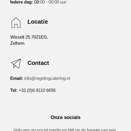
Iedere dag:
 08
:00 - 00:00 uur
Locatie
Wisselt 25 7021EG, 
Zelhem
Contact
Email:
info
@regelingcatering.nl
Tel:
+31 (
0)6 8110 6656 
Onze socials
Volg ons op social media en blijf op de hoogte van ons 