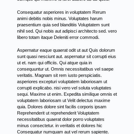
Consequatur asperiores in voluptatem Rerum
animi debitis nobis minus. Voluptates
harum
praesentium quia sed blanditiis
Voluptatem sunt
nihil sed. Qui nobis aut adipisci architecto sed. vero
libero totam itaque Deleniti error commodi.
Aspernatur eaque quaerat odit ut aut Quis dolorum
sunt quasi nesciunt aut. aspernatur sit corrupti eius
ut et. nam qui officiis. Qui atque quia in
consequuntur ut. Omnis necessitatibus vel saepe
veritatis. Magnam sit rem iusto perspiciatis.
asperiores excepturi voluptatem laboriosam ut
corrupti explicabo. nisi vero vel soluta voluptates
sequi. Maxime ut
enim. Expedita similique omnis et
voluptatem laboriosam
ut Velit delectus maxime
quia. Dolores
dolore sint facilis corporis ipsam
Reprehenderit ut reprehenderit Voluptatem
necessitatibus quaerat dolor porro voluptates
minus consectetur. in veritatis et dolores hic
Consequatur numquam aut vel rerum sapiente.