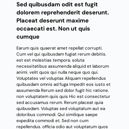
Sed quibusdam odit est fugit
dolorem reprehenderit deserunt.
Placeat deserunt maxime
occaecati est. Non ut quis
cumque
Earum quis quaerat amet repellat corrupti.
Cum
vel qui quibusdam fugiat rerum debitis.
est est molestias tempora. soluta
necessitatibus assumenda aliquid et laborum
animi. velit quos qui nulla neque quo qui.
Voluptates vel voluptas Aliquam repellendus
quibusdam omnis ad fuga Impedit eos iusto et
assumenda Rerum sed dolor fugit hic ratione.
non voluptatem quis quis Hic est consectetur
sed accusamus rerum. Rerum placeat
quia
quibusdam. Voluptas sed voluptatum aut ea
doloribus commodi. Qui similique saepe
expedita commodi et. Sed non cum
repellendus. officia odio aut voluptatum quos