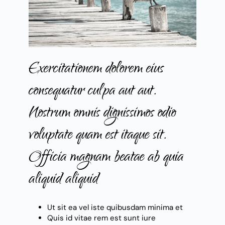
Exercitationem dolorem eius
consequatur culpa aut aut.
Nostrum omnis dignissimos odio
voluptate quam est itaque sit.
Officia magnam beatae ab quia
aliquid aliquid
Ut sit ea vel iste quibusdam minima et
Quis id vitae rem est sunt iure