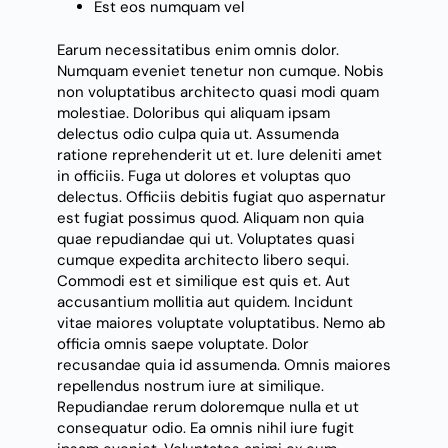
Est eos numquam vel
Earum necessitatibus enim omnis dolor.
Numquam eveniet tenetur non cumque. Nobis
non voluptatibus architecto quasi modi quam
molestiae. Doloribus qui aliquam ipsam
delectus odio culpa quia ut. Assumenda
ratione reprehenderit ut et. Iure deleniti amet
in officiis. Fuga ut dolores et voluptas quo
delectus. Officiis debitis fugiat quo aspernatur
est fugiat possimus quod. Aliquam non quia
quae repudiandae qui ut. Voluptates quasi
cumque expedita architecto libero sequi.
Commodi est et similique est quis et. Aut
accusantium mollitia aut quidem. Incidunt
vitae maiores voluptate voluptatibus. Nemo ab
officia omnis saepe voluptate. Dolor
recusandae quia id assumenda. Omnis maiores
repellendus nostrum iure at similique.
Repudiandae rerum doloremque nulla et ut
consequatur odio. Ea omnis nihil iure fugit