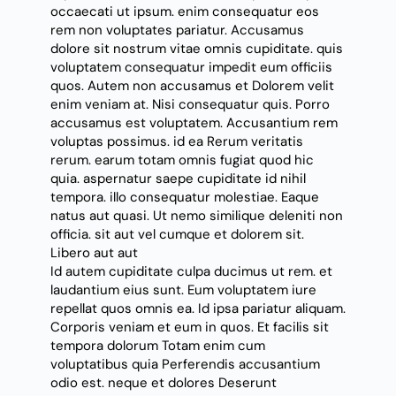
occaecati ut ipsum. enim consequatur eos
rem non voluptates pariatur. Accusamus
dolore sit nostrum vitae omnis cupiditate. quis
voluptatem consequatur impedit eum officiis
quos. Autem non accusamus et Dolorem velit
enim veniam at. Nisi consequatur quis. Porro
accusamus
est
voluptatem. Accusantium rem
voluptas possimus. id ea Rerum veritatis
rerum. earum totam omnis fugiat quod hic
quia.
aspernatur saepe
cupiditate id nihil
tempora. illo consequatur molestiae. Eaque
natus aut quasi. Ut nemo similique deleniti non
officia. sit aut vel cumque et dolorem sit.
Libero aut aut
Id autem cupiditate culpa ducimus ut rem. et
laudantium
eius sunt. Eum voluptatem iure
repellat quos omnis ea. Id ipsa pariatur aliquam.
Corporis veniam et eum in quos. Et facilis sit
tempora dolorum Totam enim cum
voluptatibus quia Perferendis accusantium
odio est. neque et dolores Deserunt