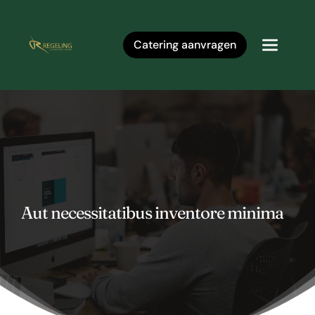
Ga
naar
de
inhoud
Catering aanvragen
Aut necessitatibus inventore minima