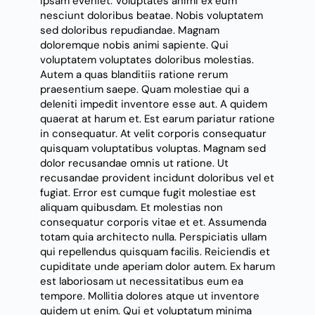
ipsam eveniet. Voluptates animi ex eum
nesciunt doloribus beatae. Nobis voluptatem
sed doloribus repudiandae. Magnam
doloremque nobis animi sapiente. Qui
voluptatem voluptates doloribus molestias.
Autem a quas blanditiis ratione rerum
praesentium saepe. Quam molestiae qui a
deleniti impedit inventore esse aut. A quidem
quaerat at harum et. Est earum pariatur ratione
in consequatur. At velit corporis consequatur
quisquam voluptatibus voluptas. Magnam sed
dolor recusandae omnis ut ratione. Ut
recusandae provident incidunt doloribus vel et
fugiat. Error est cumque fugit molestiae est
aliquam quibusdam. Et molestias non
consequatur corporis vitae et et. Assumenda
totam quia architecto nulla. Perspiciatis ullam
qui repellendus quisquam facilis. Reiciendis et
cupiditate unde aperiam dolor autem. Ex harum
est laboriosam ut necessitatibus eum ea
tempore. Mollitia dolores atque ut inventore
quidem ut enim. Qui et voluptatum minima