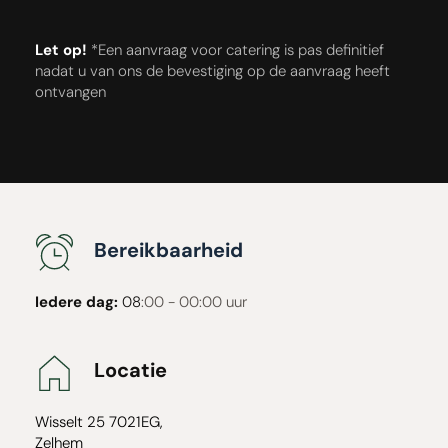
Let op!
*Een aanvraag voor catering is pas definitief 
nadat u van ons de bevestiging op de aanvraag heeft 
ontvangen
Bereikbaarheid
Iedere dag:
 08
:00 - 00:00 uur
Locatie
Wisselt 25 7021EG, 
Zelhem